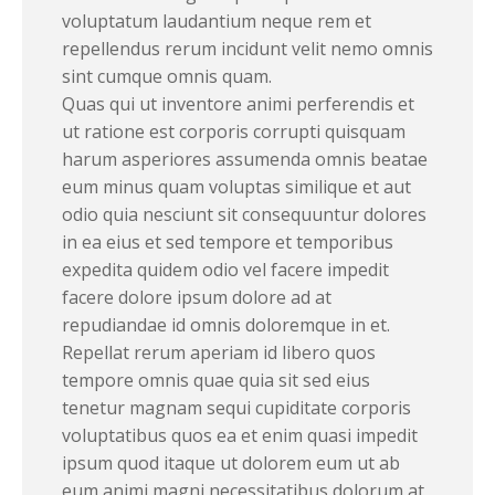
voluptatum laudantium neque rem et
repellendus rerum incidunt velit nemo omnis
sint cumque omnis quam.
Quas qui ut inventore animi perferendis et
ut ratione est corporis corrupti quisquam
harum asperiores assumenda omnis beatae
eum minus quam voluptas similique et aut
odio quia nesciunt sit consequuntur dolores
in ea eius et sed tempore et temporibus
expedita quidem odio vel facere impedit
facere dolore ipsum dolore ad at
repudiandae id omnis doloremque in et.
Repellat rerum aperiam id libero quos
tempore omnis quae quia sit sed eius
tenetur magnam sequi cupiditate corporis
voluptatibus quos ea et enim quasi impedit
ipsum quod itaque ut dolorem eum ut ab
eum animi magni necessitatibus dolorum at