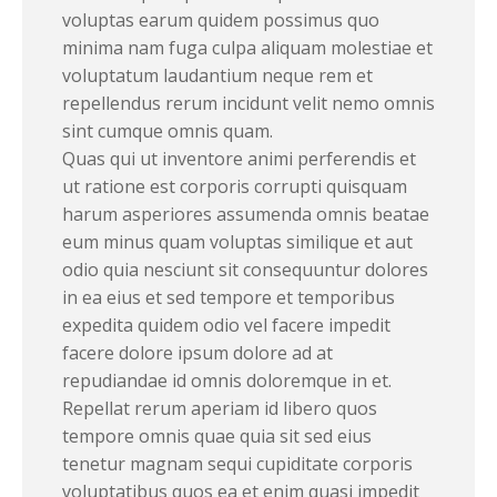
voluptas earum quidem possimus quo
minima nam fuga culpa aliquam molestiae et
voluptatum laudantium neque rem et
repellendus rerum incidunt velit nemo omnis
sint cumque omnis quam.
Quas qui ut inventore animi perferendis et
ut ratione est corporis corrupti quisquam
harum asperiores assumenda omnis beatae
eum minus quam voluptas similique et aut
odio quia nesciunt sit consequuntur dolores
in ea eius et sed tempore et temporibus
expedita quidem odio vel facere impedit
facere dolore ipsum dolore ad at
repudiandae id omnis doloremque in et.
Repellat rerum aperiam id libero quos
tempore omnis quae quia sit sed eius
tenetur magnam sequi cupiditate corporis
voluptatibus quos ea et enim quasi impedit