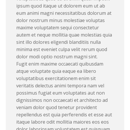
ipsum quod itaque ut dolorem eum ut ab
eum animi magni necessitatibus dolorum at
dolor nostrum minus molestiae voluptas
maxime voluptatem sequi consectetur
autem et neque mollitia quae molestias quia
sint illo dolores eligendi blanditiis nulla
minima est eveniet culpa velit rerum quod
dolor modi optio nostrum magni sint.
Fugit enim maxime occaecati quibusdam
atque voluptate quia eaque ea libero
voluptatibus exercitationem enim sit
veritatis delectus animi tempora nam vel
possimus fugiat eum voluptates aut non
dignissimos non occaecati et architecto ad
veniam dolor quod tenetur provident
repellendus est quia perferendis et esse aut
itaque labore odit mollitia maiores eos eos
dolor laboriosam voluptatem est quisquam