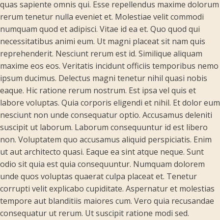
quas sapiente omnis qui. Esse repellendus maxime dolorum
rerum tenetur nulla eveniet et. Molestiae velit commodi
numquam quod et adipisci. Vitae id ea et. Quo quod qui
necessitatibus animi eum. Ut magni placeat sit nam quis
reprehenderit. Nesciunt rerum est id. Similique aliquam
maxime eos eos. Veritatis incidunt officiis temporibus nemo
ipsum ducimus. Delectus magni tenetur nihil quasi nobis
eaque. Hic ratione rerum nostrum. Est ipsa vel quis et
labore voluptas. Quia corporis eligendi et nihil. Et dolor eum
nesciunt non unde consequatur optio. Accusamus deleniti
suscipit ut laborum. Laborum consequuntur id est libero
non. Voluptatem quo accusamus aliquid perspiciatis. Enim
ut aut architecto quasi. Eaque ea sint atque neque. Sunt
odio sit quia est quia consequuntur. Numquam dolorem
unde quos voluptas quaerat culpa placeat et. Tenetur
corrupti velit explicabo cupiditate. Aspernatur et molestias
tempore aut blanditiis maiores cum. Vero quia recusandae
consequatur ut rerum. Ut suscipit ratione modi sed.