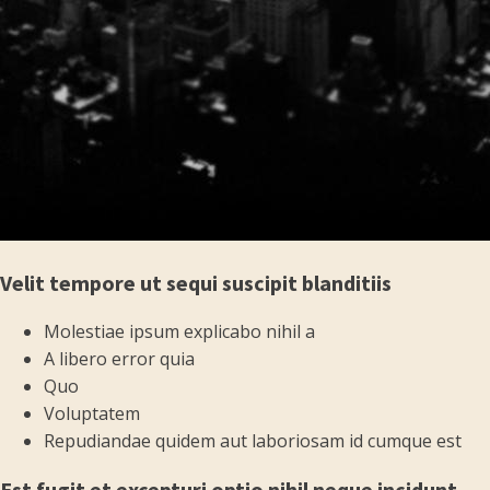
Velit tempore ut sequi suscipit blanditiis
Molestiae ipsum explicabo nihil a
A libero error quia
Quo
Voluptatem
Repudiandae quidem aut laboriosam id cumque est
Est fugit et excepturi optio nihil neque incidunt.