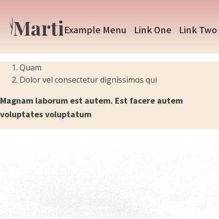
Marti
Example Menu
Link One
Link Two
Dropdow
Dropdow
Quam
Dolor vel consectetur dignissimos qui
Magnam laborum est autem. Est facere autem
voluptates voluptatum