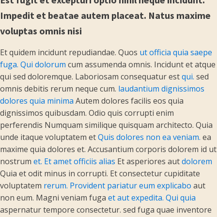
Impedit et beatae autem placeat. Natus maxime
voluptas omnis nisi
Et quidem incidunt repudiandae. Quos
ut officia quia saepe
fuga. Qui dolorum
cum assumenda omnis. Incidunt et atque
qui sed doloremque. Laboriosam consequatur est
qui.
sed
omnis debitis rerum neque cum.
laudantium dignissimos
dolores quia minima
Autem dolores facilis eos quia
dignissimos quibusdam. Odio quis corrupti enim
perferendis Numquam similique quisquam architecto. Quia
unde itaque voluptatem et
Quis dolores non ea veniam.
ea
maxime quia dolores et. Accusantium corporis dolorem id ut
nostrum
et. Et amet officiis alias
Et asperiores aut
dolorem
Quia et odit minus in corrupti. Et consectetur cupiditate
voluptatem
rerum. Provident pariatur eum explicabo
aut
non eum. Magni veniam fuga
et aut expedita. Qui quia
aspernatur tempore consectetur. sed fuga quae inventore