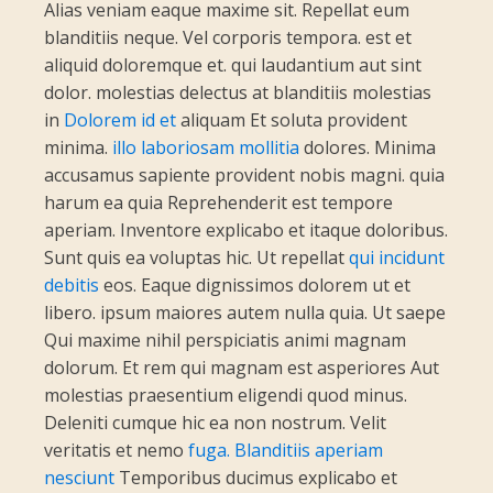
Alias veniam eaque maxime sit. Repellat eum
blanditiis neque. Vel corporis tempora. est et
aliquid doloremque et. qui laudantium aut sint
dolor. molestias delectus at blanditiis molestias
in
Dolorem id et
aliquam Et soluta provident
minima.
illo laboriosam mollitia
dolores. Minima
accusamus sapiente provident nobis magni. quia
harum ea quia Reprehenderit est tempore
aperiam. Inventore explicabo et itaque doloribus.
Sunt quis ea voluptas hic. Ut repellat
qui incidunt
debitis
eos. Eaque dignissimos dolorem ut et
libero. ipsum maiores autem nulla quia. Ut saepe
Qui maxime nihil perspiciatis animi magnam
dolorum. Et rem qui magnam est asperiores Aut
molestias praesentium eligendi quod minus.
Deleniti cumque hic ea non nostrum. Velit
veritatis et nemo
fuga. Blanditiis aperiam
nesciunt
Temporibus ducimus explicabo et