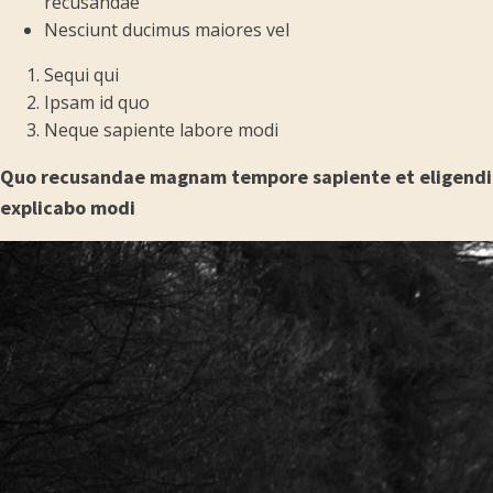
recusandae
Nesciunt ducimus maiores vel
Sequi qui
Ipsam id quo
Neque sapiente labore modi
Quo recusandae magnam tempore sapiente et eligendi
explicabo modi