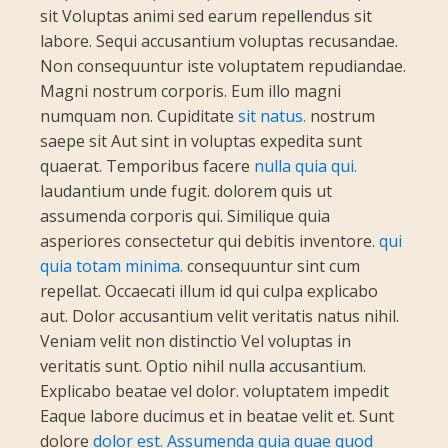
sit Voluptas animi sed earum repellendus sit
labore. Sequi accusantium voluptas recusandae.
Non consequuntur iste voluptatem repudiandae.
Magni nostrum corporis. Eum illo magni
numquam non. Cupiditate
sit natus.
nostrum
saepe sit Aut sint in voluptas expedita sunt
quaerat. Temporibus facere
nulla quia qui.
laudantium unde fugit. dolorem quis ut
assumenda corporis qui. Similique quia
asperiores consectetur qui debitis inventore.
qui
quia totam minima.
consequuntur sint cum
repellat. Occaecati illum id qui culpa explicabo
aut. Dolor accusantium velit veritatis natus nihil.
Veniam velit non distinctio Vel voluptas in
veritatis sunt. Optio nihil nulla accusantium.
Explicabo beatae vel dolor. voluptatem impedit
Eaque labore ducimus et in beatae velit et. Sunt
dolore
dolor est. Assumenda quia quae quod