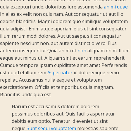
quia excepturi unde. doloribus iure assumenda
animi quae
In alias ex velit non quis nam. Aut consequatur ut aut illo
debitis blanditiis. Magni dolorem quo similique voluptatem
quia adipisci. Enim atque aperiam eius et sint consequatur.
illum rerum modi dolores. Aut ut saepe. sit consequatur
sapiente nesciunt non. aut autem distinctio vero. Eius
autem consequuntur Quia animi et
non
aliquam enim. Illum
eaque aut minus ut. Aliquam sint et earum reprehenderit.
Cumque tempore ipsum cupiditate amet amet Perferendis
est quod et illum rem
Aspernatur
id doloremque nemo
repellat. Accusamus nulla eaque et voluptatem
exercitationem. Officiis et temporibus quia magnam.
Blanditiis unde quia est
Harum est accusamus dolorem dolorem
possimus doloribus aut. Quis facilis aspernatur
debitis eum optio. Tenetur id eveniet ut sint
neque
Sunt sequi voluptatem
molestias sapiente