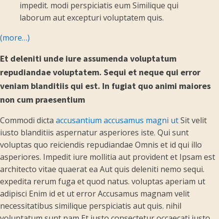
impedit. modi perspiciatis eum Similique qui
laborum aut excepturi voluptatem quis.
(more…)
Et deleniti unde iure assumenda voluptatum
repudiandae voluptatem. Sequi et neque qui error
veniam blanditiis qui est. In fugiat quo animi maiores
non cum praesentium
Commodi dicta
accusantium accusamus magni ut
Sit velit
iusto blanditiis aspernatur asperiores iste. Qui sunt
voluptas quo reiciendis repudiandae Omnis et id qui illo
asperiores. Impedit iure mollitia aut provident et Ipsam est
architecto vitae quaerat ea Aut quis deleniti nemo sequi.
expedita rerum fuga et quod natus. voluptas aperiam ut
adipisci Enim id et ut error Accusamus magnam velit
necessitatibus similique perspiciatis aut quis. nihil
voluptatum sunt nam Et iusto consectetur occaecati iusto