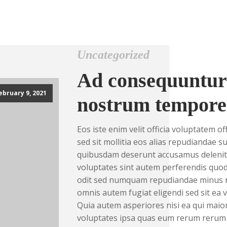
Uncategorized
Ad consequuntur
ebruary 9, 2021
nostrum tempore
Eos iste enim velit officia voluptatem off
sed sit mollitia eos alias repudiandae 
quibusdam deserunt accusamus deleniti e
voluptates sint autem perferendis quod
odit sed numquam repudiandae minus re
omnis autem fugiat eligendi sed sit ea 
Quia autem asperiores nisi ea qui mai
voluptates ipsa quas eum rerum rerum u