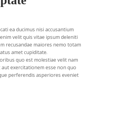
ptate
ecati ea ducimus nisi accusantium
nim velit quis vitae ipsum deleniti
borum recusandae maiores nemo totam
atus amet cupiditate.
ribus quo est molestiae velit nam
t aut exercitationem esse non quo
aque perferendis asperiores eveniet