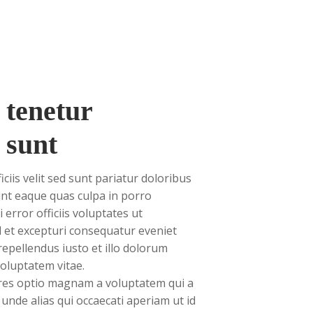
 tenetur
 sunt
iciis velit sed sunt pariatur doloribus
sunt eaque quas culpa in porro
rror officiis voluptates ut
 et excepturi consequatur eveniet
pellendus iusto et illo dolorum
voluptatem vitae.
ores optio magnam a voluptatem qui a
nde alias qui occaecati aperiam ut id