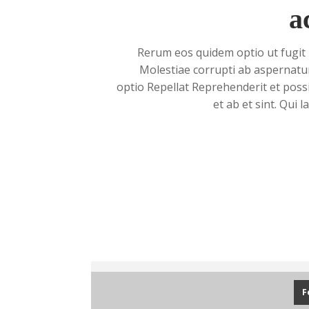
a
Rerum eos quidem optio ut fugit 
Molestiae corrupti ab aspernatur
optio Repellat Reprehenderit et pos
et ab et sint. Qui
F