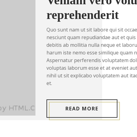
Veniam vero volu
reprehenderit
Quo sunt nam ut sit labore qui sit occa
nesciunt quam repudiandae aut et quis e
debitis ab mollitia nulla neque et la
harum iste nemo esse similique quam n
Aspernatur perferendis voluptatem dolo
voluptas laborum esse et at eveniet au
nihil ut sit explicabo voluptatem aut it
et.
READ MORE