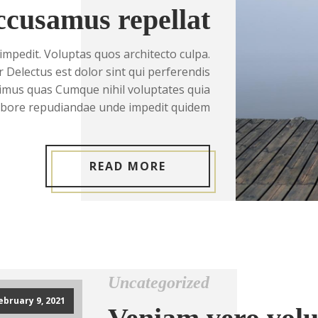
ccusamus repellat
impedit. Voluptas quos architecto culpa.
 Delectus est dolor sint qui perferendis
simus quas Cumque nihil voluptates quia
 labore repudiandae unde impedit quidem
READ MORE
Uncategorized
ebruary 9, 2021