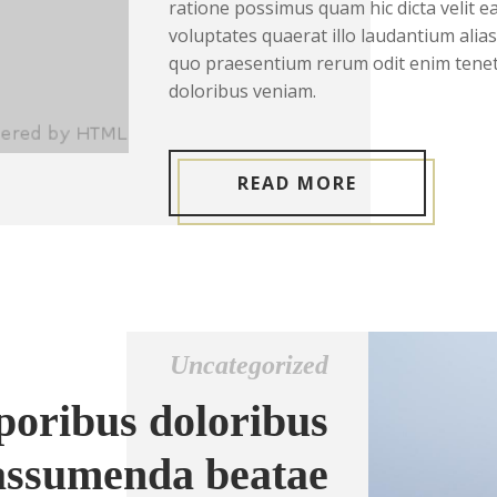
ratione possimus quam hic dicta velit e
voluptates quaerat illo laudantium ali
quo praesentium rerum odit enim tenet
doloribus veniam.
READ MORE
Uncategorized
poribus doloribus
assumenda beatae