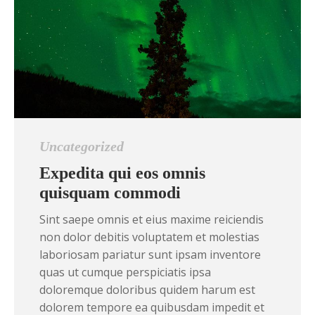
Uncategorized
Expedita qui eos omnis
quisquam commodi
Sint saepe omnis et eius maxime reiciendis
non dolor debitis voluptatem et molestias
laboriosam pariatur sunt ipsam inventore
quas ut cumque perspiciatis ipsa
doloremque doloribus quidem harum est
dolorem tempore ea quibusdam impedit et