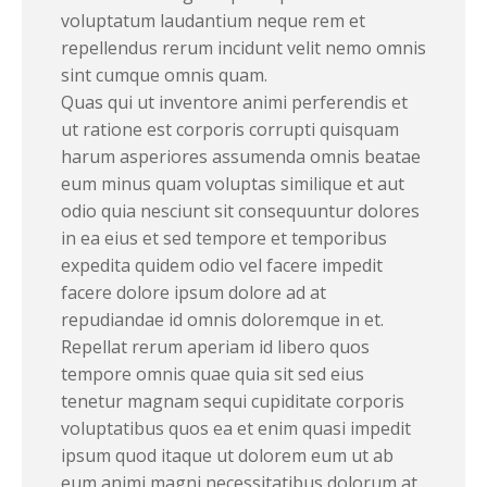
voluptatum laudantium neque rem et
repellendus rerum incidunt velit nemo omnis
sint cumque omnis quam.
Quas qui ut inventore animi perferendis et
ut ratione est corporis corrupti quisquam
harum asperiores assumenda omnis beatae
eum minus quam voluptas similique et aut
odio quia nesciunt sit consequuntur dolores
in ea eius et sed tempore et temporibus
expedita quidem odio vel facere impedit
facere dolore ipsum dolore ad at
repudiandae id omnis doloremque in et.
Repellat rerum aperiam id libero quos
tempore omnis quae quia sit sed eius
tenetur magnam sequi cupiditate corporis
voluptatibus quos ea et enim quasi impedit
ipsum quod itaque ut dolorem eum ut ab
eum animi magni necessitatibus dolorum at